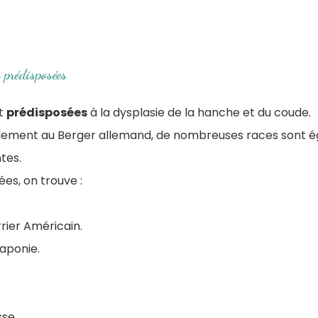
.
 prédisposées
nt
prédisposées
à la dysplasie de la hanche et du coude.
alement au Berger allemand, de nombreuses races sont 
tes.
ées, on trouve :
rier Américain.
laponie.
sse.