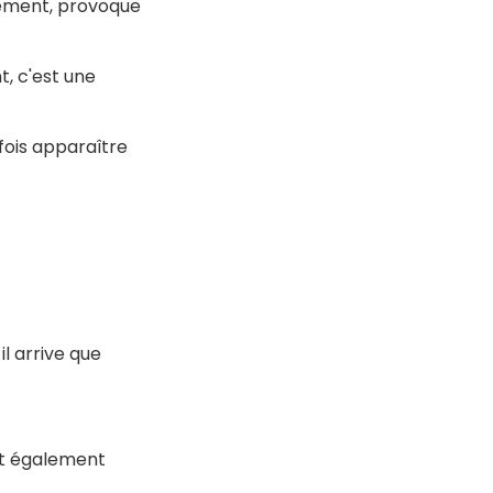
alement, provoque
, c'est une
fois apparaître
l arrive que
ut également