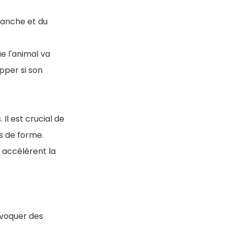
hanche et du
e l'animal va
pper si son
Il est crucial de
ds de forme.
 accélèrent la
ovoquer des