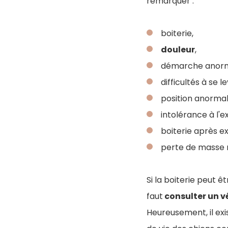
remarquer :
boiterie,
douleur
,
démarche anorm
difficultés à se l
position anormal
intolérance à l'e
boiterie après ex
perte de masse 
Si la boiterie peut ê
faut
consulter un v
Heureusement, il exi