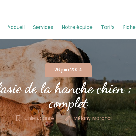
Accueil
Services
Notre équipe
Tarifs
Fiche
26 juin 2024
asie de la hanche chien :
complet
bookmark_border
edit
Chien, Santé
Mélany Marchal