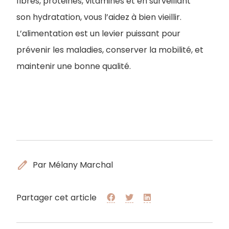
fibres, protéines, vitamines et en surveillant
son hydratation, vous l’aidez à bien vieillir.
L’alimentation est un levier puissant pour
prévenir les maladies, conserver la mobilité, et
maintenir une bonne qualité.
edit
Par Mélany Marchal
Partager cet article