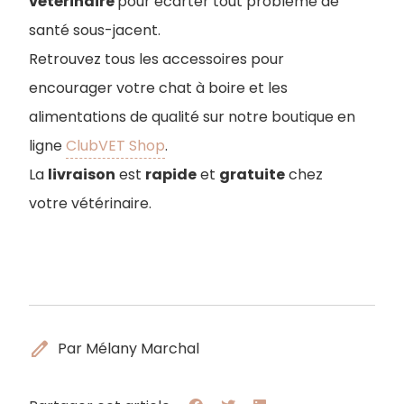
vétérinaire
pour écarter tout problème de
santé sous-jacent.
Retrouvez tous les accessoires pour
encourager votre chat à boire et les
alimentations de qualité sur notre boutique en
ligne
ClubVET Shop
.
La
livraison
est
rapide
et
gratuite
chez
votre vétérinaire.
edit
Par Mélany Marchal